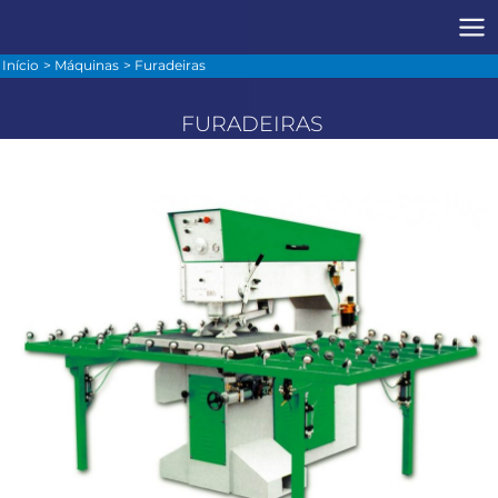
Início
Máquinas
Furadeiras
FURADEIRAS