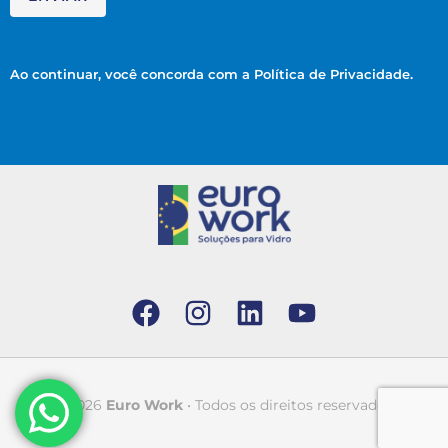
o
*
Ao continuar, você concorda com a
Política de Privacidade.
© 2026
Euro Work
• Todos os direitos reservados.